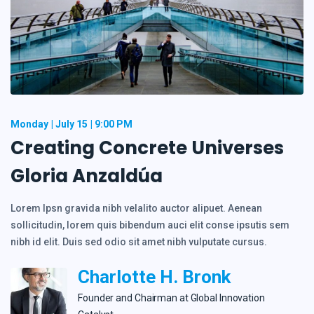
Monday
July 15
9:00 PM
Creating Concrete Universes
Gloria Anzaldúa
Lorem Ipsn gravida nibh velalito auctor alipuet. Aenean
sollicitudin, lorem quis bibendum auci elit conse ipsutis sem
nibh id elit. Duis sed odio sit amet nibh vulputate cursus.
Charlotte H. Bronk
Founder and Сhairman at Global Innovation